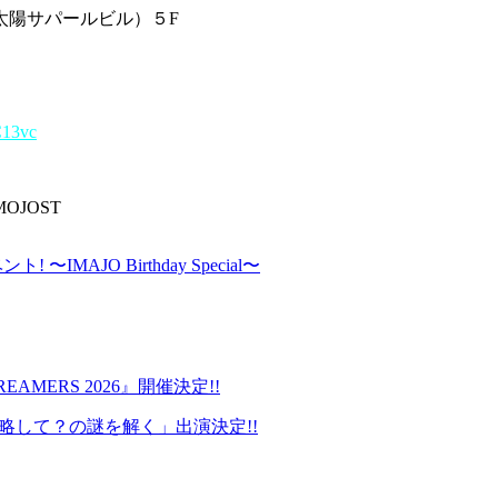
旧：太陽サパールビル）５F
C13vc
JOST
〜IMAJO Birthday Special〜
DREAMERS 2026』開催決定!!
LD、略して？の謎を解く」出演決定!!