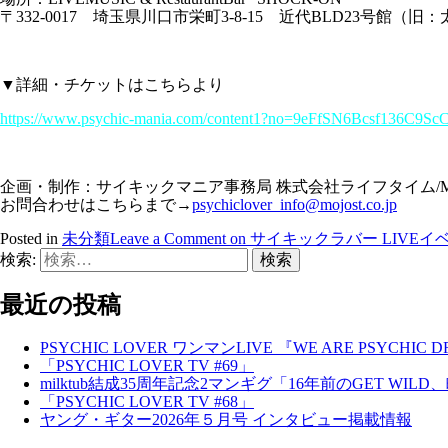
〒332-0017 埼玉県川口市栄町3-8-15 近代BLD23号館（
▼詳細・チケットはこちらより
https://www.psychic-mania.com/content1?no=9eFfSN6Bcsf136C9Sc
企画・制作：サイキックマニア事務局 株式会社ライフタイム/MO
お問合わせはこちらまで→
psychiclover_info@mojost.co.jp
Posted in
未分類
Leave a Comment
on サイキックラバー LIVEイベント! 
検索:
最近の投稿
PSYCHIC LOVER ワンマンLIVE 『WE ARE PSYCHIC 
「PSYCHIC LOVER TV #69」
milktub結成35周年記念2マンギグ「16年前のGET WI
「PSYCHIC LOVER TV #68」
ヤング・ギター2026年５月号 インタビュー掲載情報