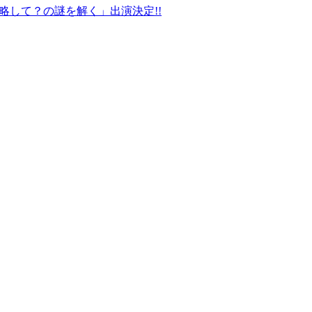
LD、略して？の謎を解く」出演決定!!