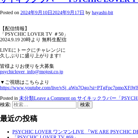
Posted on
2024年9月10日
2024年9月17日
by
hayashi-bit
【配信情報】
「PSYCHIC LOVER TV ＃50」
2024.9.19 20時より 無料生配信
LIVEにトークにチャレンジに
久しぶりに盛り上がります!
皆様よりお便りを大募集
psychiclover_info@mojost.co.jp
▼ご視聴はこちらより
https://www.youtube.com/live/vSj_aWn7Qgo?si=PTgFpc7pmoXFi
Posted in
未分類
Leave a Comment
on サイキックラバー「PSYCHI
検索:
最近の投稿
PSYCHIC LOVER ワンマンLIVE 『WE ARE PSYCHIC 
「PSYCHIC LOVER TV #69」