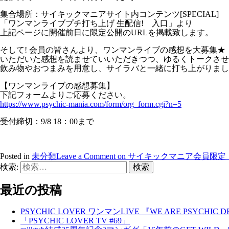
集合場所：サイキックマニアサイト内コンテンツ[SPECIAL]
「ワンマンライブプチ打ち上げ 生配信! 入口」より
上記ページに開催前日に限定公開のURLを掲載致します。
そして! 会員の皆さんより、ワンマンライブの感想を大募集★
いただいた感想を読ませていいただきつつ、ゆるくトークさせ
飲み物やおつまみを用意し、サイラバと一緒に打ち上がりましょ
【ワンマンライブの感想募集】
下記フォームよりご応募ください。
https://www.psychic-mania.com/form/org_form.cgi?n=5
受付締切：9/8 18：00まで
Posted in
未分類
Leave a Comment
on サイキックマニア会員限定
検索:
最近の投稿
PSYCHIC LOVER ワンマンLIVE 『WE ARE PSYCHIC 
「PSYCHIC LOVER TV #69」