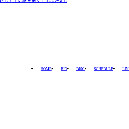
LD、略して？の謎を解く」出演決定!!
HOME
BIO
DISC
SCHEDULE
LIN