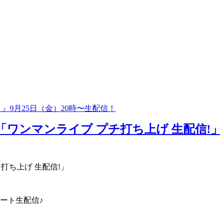
 #17 』9月25日（金）20時〜生配信！
「ワンマンライブ プチ打ち上げ 生配信!
打ち上げ 生配信!」
モート生配信♪