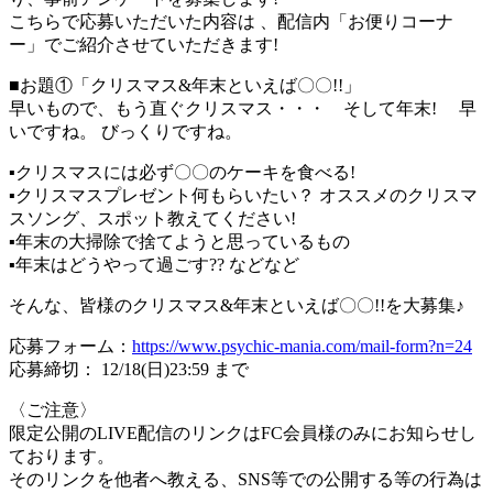
こちらで応募いただいた内容は 、配信内「お便りコーナ
ー」でご紹介させていただきます!
■お題①「クリスマス&年末といえば〇〇!!」
早いもので、もう直ぐクリスマス・・・ そして年末! 早
いですね。 びっくりですね。
▪︎クリスマスには必ず〇〇のケーキを食べる!
▪︎クリスマスプレゼント何もらいたい？ オススメのクリスマ
スソング、スポット教えてください!
▪︎年末の大掃除で捨てようと思っているもの
▪︎年末はどうやって過ごす?? などなど
そんな、皆様のクリスマス&年末といえば〇〇!!を大募集♪
応募フォーム：
https://www.psychic-mania.com/mail-form?n=24
応募締切： 12/18(日)23:59 まで
〈ご注意〉
限定公開のLIVE配信のリンクはFC会員様のみにお知らせし
ております。
そのリンクを他者へ教える、SNS等での公開する等の行為は