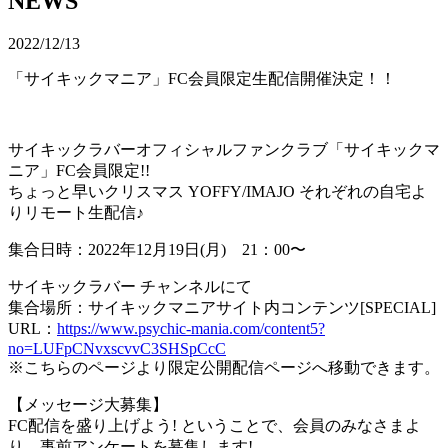
NEWS
2022/12/13
「サイキックマニア」FC会員限定生配信開催決定！！
サイキックラバーオフィシャルファンクラブ「サイキックマ
ニア」FC会員限定!!
ちょっと早いクリスマス YOFFY/IMAJO それぞれの自宅よ
りリモート生配信♪
集合日時：2022年12月19日(月) 21：00〜
サイキックラバー チャンネルにて
集合場所：サイキックマニアサイト内コンテンツ[SPECIAL]
URL：
https://www.psychic-mania.com/content5?
no=LUFpCNvxscvvC3SHSpCcC
※こちらのページより限定公開配信ページへ移動できます。
【メッセージ大募集】
FC配信を盛り上げよう! ということで、会員のみなさまよ
り、事前アンケートを募集します!